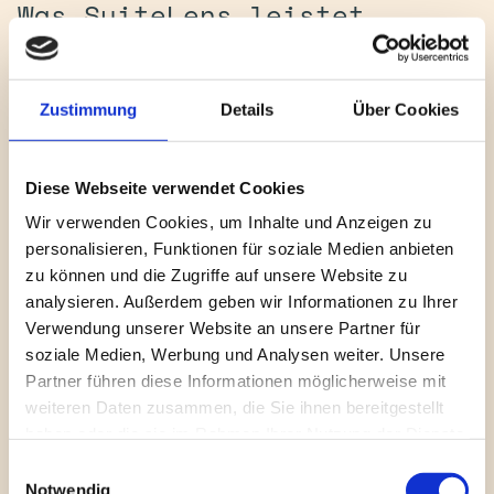
Was SuiteLens leistet
SuiteLens erkennt Workflows, Abhängigkeiten und 
Strukturen in Ihrem gesamten NetSuite-Account 
Zustimmung
Details
Über Cookies
automatisch auf und erzeugt detaillierte 
Textbeschreibungen darüber, wie Daten und Prozesse von 
Diese Webseite verwendet Cookies
Anfang bis Ende ablaufen.
Die Prozessdokumentation bleibt lebendig und aktuell: 
Wir verwenden Cookies, um Inhalte und Anzeigen zu
Textbasierte Beschreibungen passen sich automatisch an 
personalisieren, Funktionen für soziale Medien anbieten
Änderungen in Konfigurationen und Anpassungen an – 
zu können und die Zugriffe auf unsere Website zu
analysieren. Außerdem geben wir Informationen zu Ihrer
statt auf starre Diagramme oder mündlich überliefertes 
Verwendung unserer Website an unsere Partner für
Wissen zu setzen.
soziale Medien, Werbung und Analysen weiter. Unsere
Es schafft vollständige Transparenz im Account, indem es 
Partner führen diese Informationen möglicherweise mit
Verknüpfungen durch 
weiteren Daten zusammen, die Sie ihnen bereitgestellt
haben oder die sie im Rahmen Ihrer Nutzung der Dienste
Für wen es gedacht ist
gesammelt haben.
Einwilligungsauswahl
Notwendig