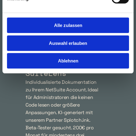
ecosio und der Vertex Engine 
bieten wir eine rechtskonforme, 
vollautomatisierte Integration für 
Alle zulassen
alle gängigen europäischen 
Formate. Weniger Compliance-
Risiko, maximale 
Auswahl erlauben
Prozesssicherheit.
Anfrage
Ablehnen
SuiteLens
Individualisierte Dokumentation 
zu Ihrem NetSuite Account. Ideal 
für Administratoren die keinen 
Code lesen oder größere 
Anpassungen. KI-generiert mit 
unserem Partner Splotch.ink. 
Beta-Tester gesucht. 200€ pro 
Monat für mindestens drei 