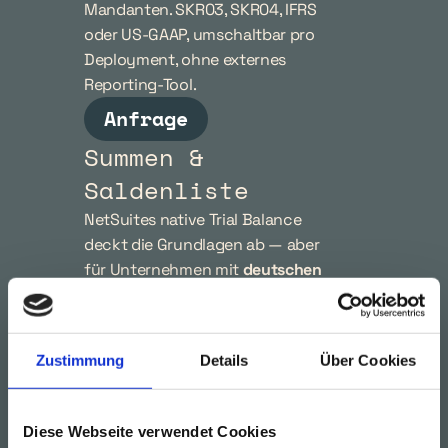
Mandanten. SKR03, SKR04, IFRS 
oder US-GAAP, umschaltbar pro 
Deployment, ohne externes 
Reporting-Tool.
Anfrage
Summen & 
Saldenliste
NetSuites native Trial Balance 
deckt die Grundlagen ab — aber 
für Unternehmen mit 
deutschen 
oder europäischen Reporting-
Anforderungen
 fehlen zentrale 
Funktionen: korrekte 
Zustimmung
Details
Über Cookies
Fiskaljahres-Segmentierung, 
HGB-konforme 
Gewinnvortragsbuchungen, und 
Diese Webseite verwendet Cookies
ein zuverlässiger Export auch bei 