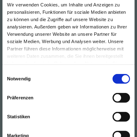
Wir verwenden Cookies, um Inhalte und Anzeigen zu
großen Datenmengen.
personalisieren, Funktionen für soziale Medien anbieten
Anfrage
zu können und die Zugriffe auf unsere Website zu
DATEV Bridge für 
analysieren. Außerdem geben wir Informationen zu Ihrer
Verwendung unserer Website an unsere Partner für
NetSuite
soziale Medien, Werbung und Analysen weiter. Unsere
Exportieren Sie DATEV-konforme 
Partner führen diese Informationen möglicherweise mit
Buchhaltungsdaten direkt aus 
weiteren Daten zusammen, die Sie ihnen bereitgestellt
NetSuite – automatisch, fehlerfrei 
haben oder die sie im Rahmen Ihrer Nutzung der Dienste
und komplett ohne manuelle 
gesammelt haben.
Einwilligungsauswahl
Schritte.
Notwendig
Anfrage
Präferenzen
E-Invoicing 
Suite
Statistiken
Die europaweite E-
Rechnungslösung direkt in 
NetSuite. In Partnerschaft mit 
Marketing