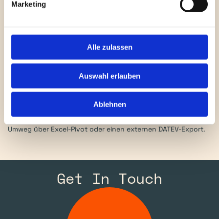
Marketing
Für wen ist die BWA?
Alle zulassen
CFOs, Controller, Steuerberater und Buchhalter in 
Unternehmen, die in NetSuite buchen, aber gegenüber Bank, 
Auswahl erlauben
Beirat oder Berater eine deutsche BWA schulden. 
Insbesondere internationale Konzerne mit US-zentrischem 
Ablehnen
NetSuite-Setup, deren deutsche Tochter monatlich eine 
Auswertung im DATEV-Format vorlegen muss — ohne den 
Umweg über Excel-Pivot oder einen externen DATEV-Export.
Get In Touch