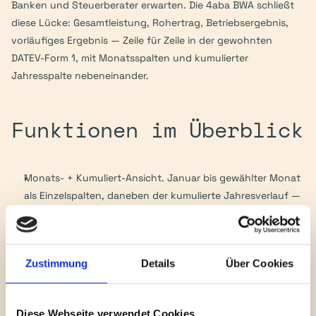
Banken und Steuerberater erwarten. Die 4aba BWA schließt 
diese Lücke: Gesamtleistung, Rohertrag, Betriebsergebnis, 
vorläufiges Ergebnis — Zeile für Zeile in der gewohnten 
DATEV-Form 1, mit Monatsspalten und kumulierter 
Jahresspalte nebeneinander.
Funktionen im Überblick
Monats- + Kumuliert-Ansicht. Januar bis gewählter Monat 
als Einzelspalten, daneben der kumulierte Jahresverlauf — 
alles auf einer Seite, ohne Drill-Down.
Vier Kontenrahmen out-of-the-box. SKR04 (Default), 
SKR03, IFRS, US-GAAP. Umschaltbar über einen 
Zustimmung
Details
Über Cookies
Deployment-Parameter — kein Code-Deploy nötig.
Eigene Layouts pro Mandant. Beliebig viele User-Configs 
als JSON im File Cabinet (z. B. „beat81_custom"). Im 
Diese Webseite verwendet Cookies