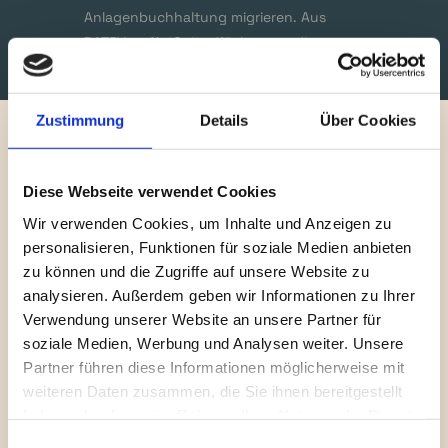
Anlagenbuchhaltung migrieren. Aus 
DATEV zu NetSuite. Wir kennen die 
Details.
Zustimmung
Details
Über Cookies
Unsere Partner
Über unsere Partner greifen wir auf ein breites Spektrum 
an spezialisierten Lösungen zu, sodass jeder Aspekt Ihres 
Diese Webseite verwendet Cookies
Projekts von echten Experten betreut wird.
Wir verwenden Cookies, um Inhalte und Anzeigen zu
personalisieren, Funktionen für soziale Medien anbieten
Georg Walther
zu können und die Zugriffe auf unsere Website zu
Inhaber und Geschäftsführer
analysieren. Außerdem geben wir Informationen zu Ihrer
Verwendung unserer Website an unsere Partner für
soziale Medien, Werbung und Analysen weiter. Unsere
Partner führen diese Informationen möglicherweise mit
weiteren Daten zusammen, die Sie ihnen bereitgestellt
haben oder die sie im Rahmen Ihrer Nutzung der Dienste
gesammelt haben.
Einwilligungsauswahl