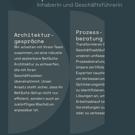
Inhaberin und Geschäftsführerin
Prozess-
Architektur-
beratung
gespräche
Transformieren Sie Ihre 
Wir arbeiten mit Ihrem Team 
Geschäftsabläufe mit 
zusammen, um eine robuste 
unseren umfassenden 
und skalierbare NetSuite-
Prozessberatungsdiensten. 
Architektur zu entwerfen, 
Unsere zertifizierten 
die mit Ihren 
Experten tauchen tief ein, 
Geschäftszielen 
um Verbesserungs- und 
übereinstimmt. Unser 
Optimierungsmöglichkeiten 
Ansatz stellt sicher, dass Ihr 
zu identifizieren. Wir passen 
NetSuite-Setup nicht nur 
Lösungen an, um Ihren 
effizient, sondern auch an 
Arbeitsablauf nach Ihren 
zukünftiges Wachstum 
Vorstellungen zu gestalten 
anpassbar ist.
oder zu verbessern.