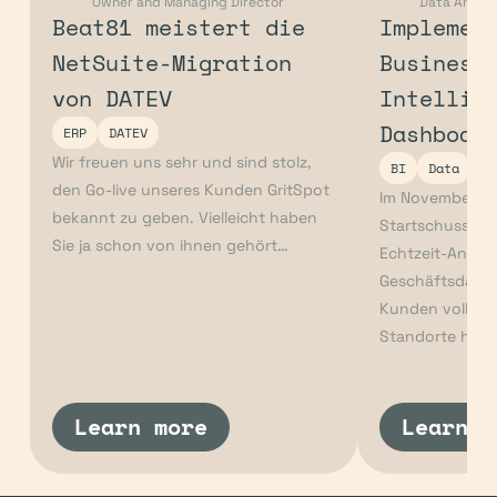
Owner and Managing Director
Data Analys
Beat81 meistert die 
Implement
NetSuite-Migration 
Business
von DATEV
Intellig
Dashboar
ERP
DATEV
Wir freuen uns sehr und sind stolz, 
BI
Data
den Go-live unseres Kunden GritSpot 
Im November 202
bekannt zu geben. Vielleicht haben 
Startschuss für 
Sie ja schon von ihnen gehört…
Echtzeit-Analys
Geschäftsdaten
Kunden volle Tr
Standorte hinw
Learn more
Learn m