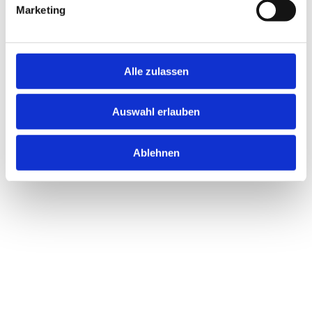
Marketing
For Google Chrome:
 Settings > Privacy and security 
Alle zulassen
> Cookies and other site data
For Mozilla Firefox:
 Options > Privacy & Security > 
Auswahl erlauben
Cookies and Site Data
For Microsoft Edge:
 Settings > Cookies and site 
Ablehnen
permissions
For Safari:
 Preferences > Privacy > Manage 
Website Data
7. More Information About Cookies