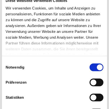
and build audiences for advertising campaigns.
Diese Webseite verwendet Cookies
YouTube:
 Used for embedding videos on our site, 
Wir verwenden Cookies, um Inhalte und Anzeigen zu
which may set cookies on your device.
personalisieren, Funktionen für soziale Medien anbieten
zu können und die Zugriffe auf unsere Website zu
analysieren. Außerdem geben wir Informationen zu Ihrer
Verwendung unserer Website an unsere Partner für
soziale Medien, Werbung und Analysen weiter. Unsere
5. Cookie Management
Partner führen diese Informationen möglicherweise mit
CookieBot
weiteren Daten zusammen, die Sie ihnen bereitgestellt
haben oder die sie im Rahmen Ihrer Nutzung der Dienste
gesammelt haben.
Einwilligungsauswahl
Notwendig
Präferenzen
6. How to Control Cookies
Statistiken