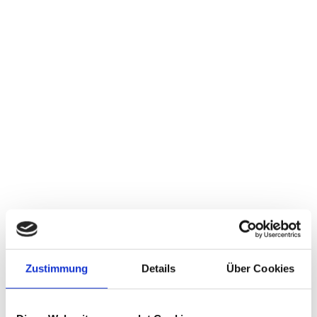
content relevant to your interests.
4. Cookies Used on Our Website
Google Analytics:
 Helps us understand how 
visitors use our website and compiles reports on 
website activity.
Google Tag Manager:
 Allows us to manage tags on 
our website efficiently.
Google Search Console:
 Provides insights into 
search traffic and performance.
Google Ads:
 Used for marketing purposes to 
Zustimmung
Details
Über Cookies
deliver targeted ads to users.
Facebook Pixel:
 Allows us to measure, optimize, 